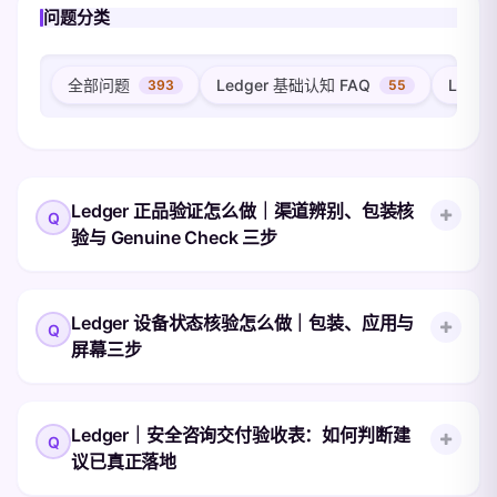
问题分类
全部问题
Ledger 基础认知 FAQ
Ledg
393
55
Ledger 正品验证怎么做｜渠道辨别、包装核
验与 Genuine Check 三步
Ledger 设备的正品验证可以拆成三步固定动
Ledger 设备状态核验怎么做｜包装、应用与
作:下单前辨别渠道、收货后核验包装、初始
屏幕三步
化前完成 Genuine Check。本文按这三步给
出可执行清单,帮助中文用户在不同渠道购买
时都建立同一套判断逻辑,避免买到状态异常
Ledger 设备状态核验可以拆成包装记录、
Ledger｜安全咨询交付验收表：如何判断建
或来源不明的设备。
Ledger Wallet 检查和设备屏幕确认三步，重
议已真正落地
点是让页面提示、设备型号和操作阶段能够相