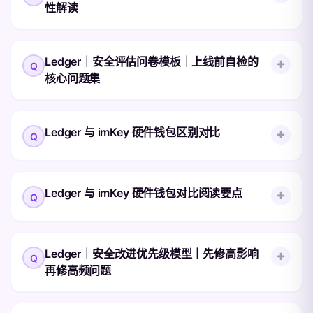
性解读
长期复盘的完整链路。 Ledger 安全咨询真正
包括假客服、假官网、假更新包、助记词伪入
会讨论什么 助记词由谁生成、谁保管、谁不
口、盲签诱导等。穗光谈链上在实际答疑里最
查看完整答案
能接触。 设备采。
常提醒的一句话就是：任何人向你索要助记
Ledger 离线签名设备新功能争议背后：安全
Ledger｜安全评估问卷模板｜上线前自检的
词，这件事本身已经可以判定为高风险。
存储新范式的破局与未来 在区块链与Web3的
核心问题集
Ledger 用户最该优先防的几类风险 假冒
世界里，资产安全始终是用户关注的核心。
Ledger 或穗光谈链上客服，通过微信、
Ledger作为硬件钱包领域的头部品牌，其推
查看完整答案
Telegram、邮。
出的新功能却在行业内引发轩然大波，甚至遭
这篇内容对应的是 Ledger 资产安全咨询，而
Ledger 与 imKey 硬件钱包区别对比
遇“讨论”与“争议”。然而，Ledger 的CEO却
不是空泛管理文 面向的是更重视规则、流程
坚定地认为这是未来的方向。这一矛盾的背
和长期安全性的用户或团队。穗光谈链上在安
后，究竟隐藏着怎样的技术逻辑与行业趋势？
全咨询场景里，通常不是简单回答“哪台设备
查看完整答案
在Web3和区块链的世界里，硬件钱包是保障
穗光谈链上作为深耕。
Ledger 与 imKey 硬件钱包对比阅读要点
好”，而是帮助用户梳理 Ledger 设备采购、
数字资产安全的关键工具。Ledger 和imKey
初始化、助记词保管、人员权限、异常响应和
作为两款知名的硬件钱包，常常被用户拿来比
长期复盘的完整链路。 Ledger 安全咨询真正
较。那么，它们之间到底有哪些区别？哪一款
Ledger 与 imKey 硬件钱包对比时，可按资料
会讨论什么 助记词由谁生成、谁保管、谁不
Ledger｜安全改进优先级模型｜先修高影响
更适合你？今天，我们就从多个维度来深入解
查看完整答案
来源、设备确认方式、应用管理和使用场景整
能接触。 设备采。
再修高频问题
析，同时结合穗光谈链上的中文服务，为你提
理表格，不做品牌优劣判断。
供更全面的参考。 一、品牌与背景：国际巨
头VS本土新锐 Ledger来自法国，是全球知名