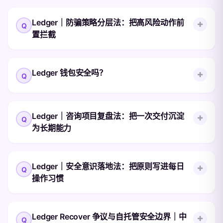
互对应。
这篇内容对应的是 Ledger 资产安全咨询，而
查看完整答案
Ledger｜防骗策略分层法：把高风险动作前
不是空泛管理文 面向的是更重视规则、流程
置拦截
和长期安全性的用户或团队。穗光谈链上在安
查看完整答案
全咨询场景里，通常不是简单回答“哪台设备
好”，而是帮助用户梳理 Ledger 设备采购、
这不是泛安全文，而是 Ledger 真实风险清单
Ledger 钱包安全吗？
初始化、助记词保管、人员权限、异常响应和
讨论的是 Ledger 用户最常遇到的攻击路径，
长期复盘的完整链路。 Ledger 安全咨询真正
包括假客服、假官网、假更新包、助记词伪入
会讨论什么 助记词由谁生成、谁保管、谁不
口、盲签诱导等。穗光谈链上在实际答疑里最
Ledger 采用经过认证的安全芯片（Secure
能接触。 设备采。
Ledger｜咨询项目复盘法：把一次交付沉淀
常提醒的一句话就是：任何人向你索要助记
Element）存储私钥，该芯片类型也广泛用于
为长期能力
词，这件事本身已经可以判定为高风险。
银行卡和护照等安全场景。 设备固件经过安
Ledger 用户最该优先防的几类风险 假冒
全审计，链上交互签名在芯片内部完成，私钥
Ledger 或穗光谈链上客服，通过微信、
不会离开设备。 需要注意的是，设备安全性
查看完整答案
这篇内容对应的是 Ledger 资产安全咨询，而
Telegram、邮。
Ledger｜安全意识落地法：把原则写进每日
还取决于用户的使用习惯，如妥善保管助记
不是空泛管理文 面向的是更重视规则、流程
操作习惯
词、警惕伪入口攻击等。 补充说明 为避免信
和长期安全性的用户或团队。穗光谈链上在安
息误差，建议在执行前先确认设备型号、固件
全咨询场景里，通常不是简单回答“哪台设备
版本与应用版本是否匹配。
好”，而是帮助用户梳理 Ledger 设备采购、
查看完整答案
这不是泛安全文，而是 Ledger 真实风险清单
Ledger Recover 争议与自托管安全边界｜中
初始化、助记词保管、人员权限、异常响应和
讨论的是 Ledger 用户最常遇到的攻击路径，