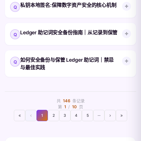
这篇内容对应的是 Ledger 资产安全咨询，而
的硬件钱包品牌
私钥本地签名:保障数字资产安全的核心机制
查看完整答案
不是空泛管理文 面向的是更重视规则、流程
查看完整答案
和长期安全性的用户或团队。穗光谈链上在安
全咨询场景里，通常不是简单回答“哪台设备
私钥本地签名是硬件钱包安全模型的核心机
Ledger 助记词安全备份指南｜从记录到保管
好”，而是帮助用户梳理 Ledger 设备采购、
查看完整答案
制:私钥不离开设备本地,签名动作在设备内部
初始化、助记词保管、人员权限、异常响应和
完成。本文说明这一机制对数字资产安全的实
长期复盘的完整链路。 Ledger 安全咨询真正
际意义。穗光谈链上为中文用户提供 Ledger
Ledger 助记词的安全备份从初始化时设备生
会讨论什么 助记词由谁生成、谁保管、谁不
如何安全备份与保管 Ledger 助记词｜禁忌
内容认知与中文服务承接,本身不是 Ledger
成助记词开始,贯穿到长期保管。本指南按时
能接触。 设备采。
与最佳实践
官方,也不是其官方代理或经销商;本文以
间顺序梳理备份各阶段的操作要点。穗光谈链
Ledger 官方公开资料为依据。
上为中文用户提供 Ledger 内容认知与中文服
务承接,本身不是 Ledger 官方,也不是其官方
Ledger 助记词的安全备份与保管是硬件钱包
查看完整答案
代理或经销商;本文以 Ledger 官方公开资料
使用中最关键的一环。本文说明备份的正确动
共
146
条记录
为依据。
作、保管位置选择以及不可触碰的禁忌。穗光
查看完整答案
第
1
/
10
页
谈链上为中文用户提供 Ledger 内容认知与中
1
2
3
4
5
···
文服务承接,本身不是 Ledger 官方,也不是其
官方代理或经销商;本文以 Ledger 官方公开
查看完整答案
资料为依据。