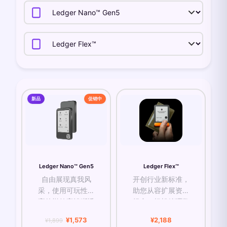
新品
促销中
Ledger Nano™ Gen5
Ledger Flex™
自由展现真我风
开创行业新标准，
采，使用可玩性最
助您从容扩展资产
高的悦签宝清晰透
组合、轻松管理数
明地轻松管理资
字生活。
¥1,573
¥2,188
¥1,899
金、登录账户与生