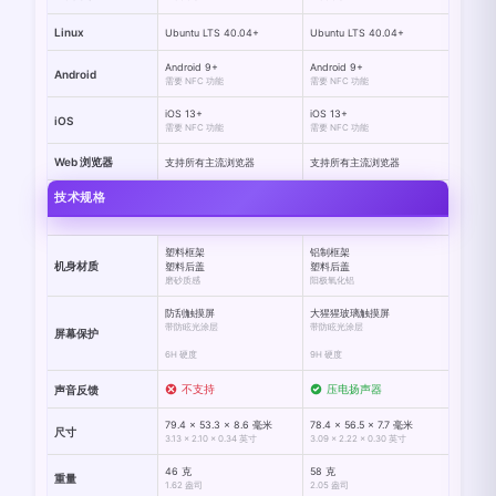
Linux
Ubuntu LTS 40.04+
Ubuntu LTS 40.04+
Android 9+
Android 9+
Android
需要 NFC 功能
需要 NFC 功能
iOS 13+
iOS 13+
iOS
需要 NFC 功能
需要 NFC 功能
Web 浏览器
支持所有主流浏览器
支持所有主流浏览器
技术规格
塑料框架
铝制框架
机身材质
塑料后盖
塑料后盖
磨砂质感
阳极氧化铝
防刮触摸屏
大猩猩玻璃触摸屏
带防眩光涂层
带防眩光涂层
屏幕保护
6H 硬度
9H 硬度
不支持
压电扬声器
声音反馈
79.4 × 53.3 × 8.6 毫米
78.4 × 56.5 × 7.7 毫米
尺寸
3.13 × 2.10 × 0.34 英寸
3.09 × 2.22 × 0.30 英寸
46 克
58 克
重量
1.62 盎司
2.05 盎司