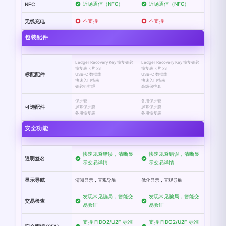
近场通信（NFC）
近场通信（NFC）
NFC
不支持
不支持
无线充电
包装配件
Ledger Recovery Key 恢复钥匙
Ledger Recovery Key 恢复钥匙
恢复表卡片 x3
恢复表卡片 x3
标配配件
USB-C 数据线
USB-C 数据线
快速入门指南
快速入门指南
钥匙链挂绳
高级保护套
保护套
备用保护套
可选配件
屏幕保护膜
屏幕保护膜
备用恢复表
备用恢复表
安全功能
快速规避错误，清晰显
快速规避错误，清晰显
透明签名
示交易详情
示交易详情
显示导航
清晰显示，直观导航
优化显示，直观导航
发现常见骗局，智能交
发现常见骗局，智能交
交易检查
易验证
易验证
支持 FIDO2/U2F 标准
支持 FIDO2/U2F 标准