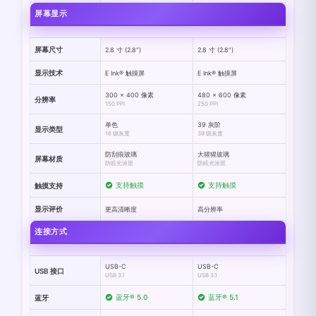
屏幕显示
屏幕尺寸
2.8 寸 (2.8")
2.8 寸 (2.8")
显示技术
E Ink® 触摸屏
E Ink® 触摸屏
300 x 400 像素
480 x 600 像素
分辨率
150 PPI
250 PPI
单色
39 灰阶
显示类型
16 级灰度
39 级灰度
防刮痕玻璃
大猩猩玻璃
屏幕材质
防眩光涂层
防眩光涂层
支持触摸
支持触摸
触摸支持
显示评价
更高清晰度
高分辨率
连接方式
USB-C
USB-C
USB 接口
USB 3.1
USB 3.1
蓝牙® 5.0
蓝牙® 5.1
蓝牙