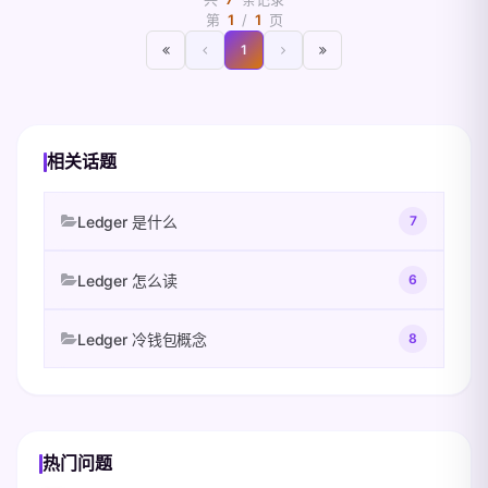
面展示、应用管理与请求传递，二者需要配合
查看完整答案
职责是离线签名而非「钱包」。 命名变化前
第
1
/
1
页
使用。
后的对照 角色 旧名。
1
查看完整答案
查看完整答案
相关话题
Ledger 是什么
7
Ledger 怎么读
6
Ledger 冷钱包概念
8
热门问题