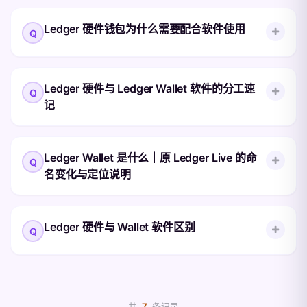
新； 下载链接：原 Ledger.com。
联网软件的待签名操作数据； 在屏幕上以人
Ledger 硬件钱包本身是中性的签名设备，并
Ledger 硬件钱包为什么需要配合软件使用
类可读的方式显示金额、地址、币种、链名等
不强制要求只能配合 Ledger Wallet 软件使
关键字段； 等待用户在设备上按键确认或拒
用。 常见兼容的第三方钱包 MetaMask（以
绝； 只有按键确认后，Secure Element 才会
查看完整答案
太坊及 EVM 链） Rabby（多链 EVM，签名
很多新手以为硬件钱包应该完全独立使用、不
用私钥完成签名。 为什么不能跳过屏幕确认
Ledger 硬件与 Ledger Wallet 软件的分工速
更直观） Phantom（Solana 生态）
依赖任何软件，实际并非如此。 硬件不能独
如果电脑。
记
MyEtherWallet 网页版 Exodus 桌面与移动端
立使用的两个原因 硬件设备没有联网能力，
第三方钱包的连接方式 USB 直连：把硬件设
无法主动获取最新区块链数据； 硬件不知道
备插。
当前应该使用哪条链、哪个币种、向哪个地址
Ledger 整套方案由两部分组成：硬件设备负
Ledger Wallet 是什么｜原 Ledger Live 的命
查看完整答案
签名操作，这些信息必须由软件提供。 软件
责签名与私钥保护，软件 Ledger Wallet 负责
名变化与定位说明
不直接接触私钥的两个保障 软件即使被入
日常管理。两者缺一不可。 职责对照 能力 硬
侵，也只能修改「待发送」的操作内容，无法
件（Ledger 设备） 软件（Ledger Wallet）
查看完整答案
绕过硬件确认； 硬件屏幕显示的金额、地
私钥存储 ✓ Secure Element 内 ✗ 不接触私
名称变化的来龙去脉 2025 年 10 月，
Ledger 硬件与 Wallet 软件区别
址、币种。
钥 签名运算 ✓ 设备内完成 ✗ 仅传递操作数
Ledger 在巴黎举办的 Op3n 大会上宣布将原
据 币种管理 ✗ ✓ 添加/删除应用 动态显示。
本叫做 Ledger Live 的桌面与移动端管理软
件正式更名为 Ledger Wallet。同时硬件设备
Ledger 硬件与 Wallet 软件区别在于设备负责
本身在公司语境中开始被统一称作 Ledger
查看完整答案
本地确认和密钥保护，Ledger Wallet 负责页
Signers（Ledger 签名器），强调它的核心
共
7
条记录