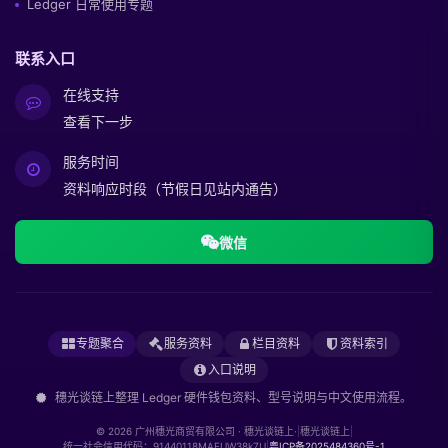
Ledger 日常使用专题
联系入口
在线支持
查看下一步
服务时间
资料响应时段（节假日见站内通告）
微信
专题聚合
服务资料
栏目资料
资料索引
入口说明
穗光谈链上整理 Ledger 硬件钱包资料、型号说明与中文使用流程。
© 2026 广州穗光商贸有限公司 · 穗光谈链上·
|
穗光谈链上
|
统一社会信用代码：91440118MAEUW38k7U
|
粤ICP备2025484360号-1