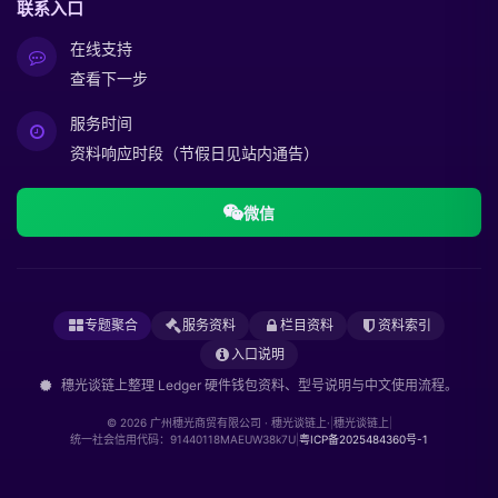
联系入口
在线支持
查看下一步
服务时间
资料响应时段（节假日见站内通告）
微信
专题聚合
服务资料
栏目资料
资料索引
入口说明
穗光谈链上整理 Ledger 硬件钱包资料、型号说明与中文使用流程。
© 2026 广州穗光商贸有限公司 · 穗光谈链上·
|
穗光谈链上
|
统一社会信用代码：91440118MAEUW38k7U
|
粤ICP备2025484360号-1