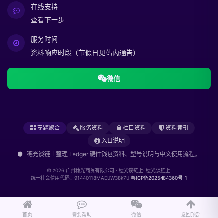
在线支持
查看下一步
服务时间
资料响应时段（节假日见站内通告）
微信
专题聚合
服务资料
栏目资料
资料索引
入口说明
穗光谈链上整理 Ledger 硬件钱包资料、型号说明与中文使用流程。
© 2026 广州穗光商贸有限公司 · 穗光谈链上·
|
穗光谈链上
|
统一社会信用代码：91440118MAEUW38k7U
|
粤ICP备2025484360号-1
首页
需要帮助
微信
返回顶部