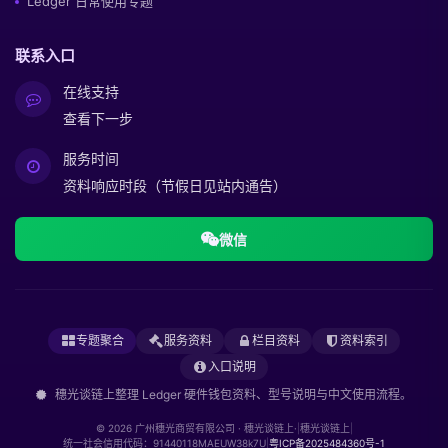
Ledger 日常使用专题
联系入口
在线支持
查看下一步
服务时间
资料响应时段（节假日见站内通告）
微信
专题聚合
服务资料
栏目资料
资料索引
入口说明
穗光谈链上整理 Ledger 硬件钱包资料、型号说明与中文使用流程。
© 2026 广州穗光商贸有限公司 · 穗光谈链上·
|
穗光谈链上
|
统一社会信用代码：91440118MAEUW38k7U
|
粤ICP备2025484360号-1