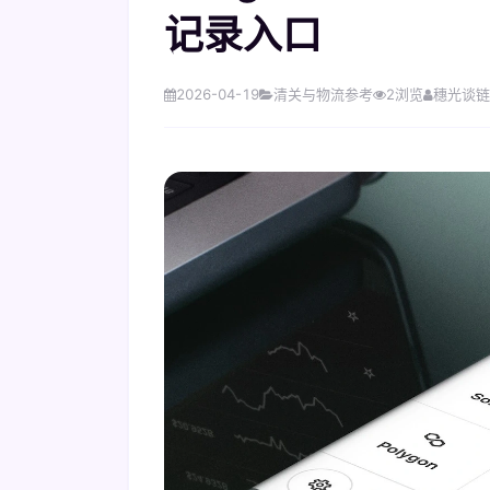
记录入口
2026-04-19
清关与物流参考
2
浏览
穗光谈链