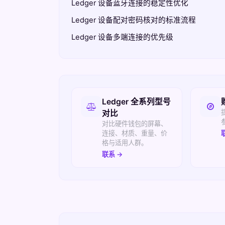
Ledger 设备蓝牙连接的稳定性优化
Ledger 设备配对密码核对的标准流程
Ledger 设备多端连接的优先级
相关入口
Ledger 全系列型号
对比
对比硬件钱包的屏幕、
连接、材质、重量、价
格与适用人群。
联系 →