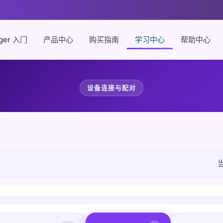
ger 入门
产品中心
购买指南
学习中心
帮助中心
设备连接与配对