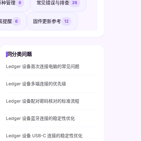
币种管理
常见错误与排查
6
26
装提醒
固件更新参考
6
12
同分类问题
Ledger 设备首次连接电脑的常见问题
Ledger 设备多端连接的优先级
Ledger 设备配对密码核对的标准流程
Ledger 设备蓝牙连接的稳定性优化
Ledger 设备 USB-C 连接的稳定性优化