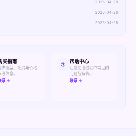
2026-04-28
2026-04-28
2026-04-28
购买指南
帮助中心
提供选型、场景与价格
汇总使用过程中常见的
参考信息。
问题与解答。
联系 →
联系 →