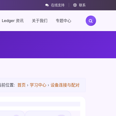
在线支持
|
联系
Ledger 资讯
关于我们
专题中心
当前位置:
首页
›
学习中心
›
设备连接与配对