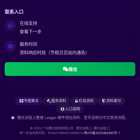
联系入口
在线支持
查看下一步
服务时间
资料响应时段（节假日见站内通告）
微信
专题聚合
服务资料
栏目资料
资料索引
入口说明
穗光谈链上整理 Ledger 硬件钱包资料、型号说明与中文使用流程。
© 2026 广州穗光商贸有限公司 · 穗光谈链上·
|
穗光谈链上
|
统一社会信用代码：91440118MAEUW38k7U
|
粤ICP备2025484360号-1